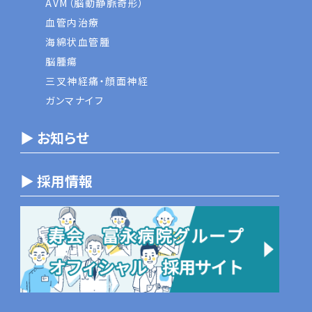
AVM（脳動静脈奇形）
血管内治療
海綿状血管腫
脳腫瘍
三叉神経痛・顔面神経
ガンマナイフ
▶ お知らせ
▶ 採用情報