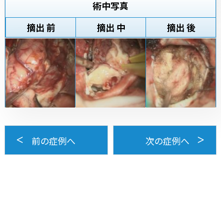
術中写真
摘出 前
摘出 中
摘出 後
前の症例へ
次の症例へ