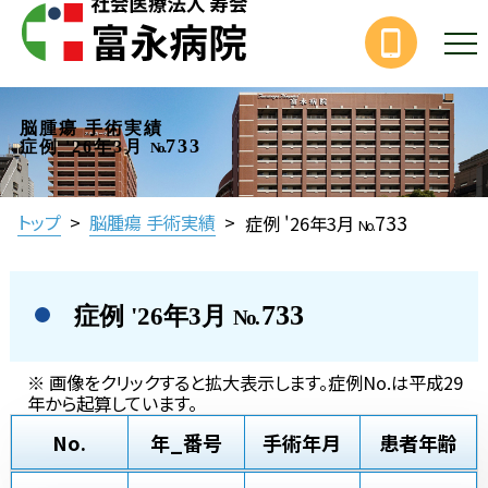
脳腫瘍 手術実績
733
症例 '26年3月
No.
733
トップ
>
脳腫瘍 手術実績
>
症例 '26年3月
No.
733
症例 '26年3月
No.
※ 画像をクリックすると拡大表示します。症例No.は平成29
年から起算しています。
No.
年_番号
手術年月
患者年齢