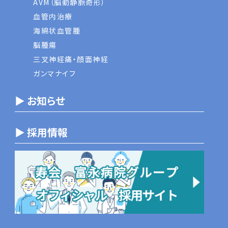
AVM（脳動静脈奇形）
血管内治療
海綿状血管腫
脳腫瘍
三叉神経痛・顔面神経
ガンマナイフ
▶ お知らせ
▶ 採用情報