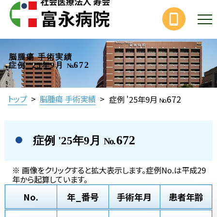
脳腫瘍 手術実績
672
症例 '25年9月
No.
672
トップ
>
脳腫瘍 手術実績
>
症例 '25年9月
No.
672
症例 '25年9月
No.
※ 画像をクリックすると拡大表示します。症例No.は平成29
年から起算しています。
No.
年_番号
手術年月
患者年齢