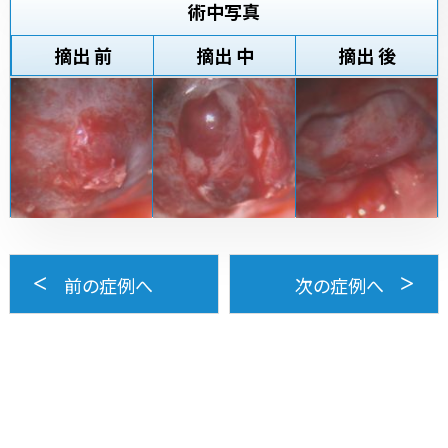
術中写真
摘出 前
摘出 中
摘出 後
前の症例へ
次の症例へ