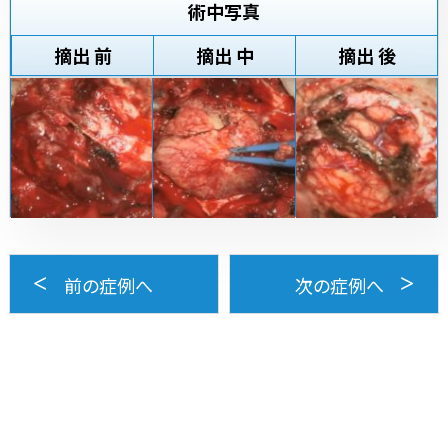
術中写真
摘出 前
摘出 中
摘出 後
前の症例へ
次の症例へ