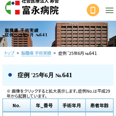
脳腫瘍 手術実績
641
症例 '25年6月
No.
641
トップ
>
脳腫瘍 手術実績
>
症例 '25年6月
No.
641
症例 '25年6月
No.
※ 画像をクリックすると拡大表示します。症例No.は平成29
年から起算しています。
No.
年_番号
手術年月
患者年齢