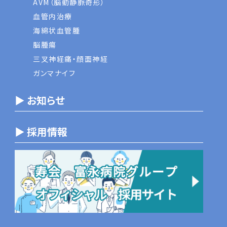
AVM（脳動静脈奇形）
血管内治療
海綿状血管腫
脳腫瘍
三叉神経痛・顔面神経
ガンマナイフ
▶ お知らせ
▶ 採用情報