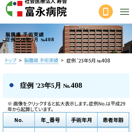
脳腫瘍 手術実績
408
症例 '23年5月
No.
408
トップ
>
脳腫瘍 手術実績
>
症例 '23年5月
No.
408
症例 '23年5月
No.
※ 画像をクリックすると拡大表示します。症例No.は平成29
年から起算しています。
No.
年_番号
手術年月
患者年齢