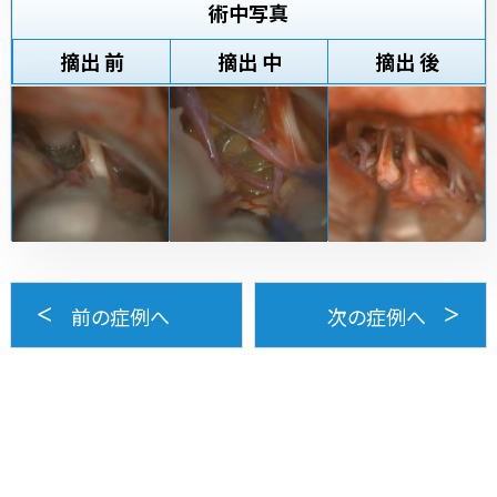
術中写真
摘出 前
摘出 中
摘出 後
前の症例へ
次の症例へ