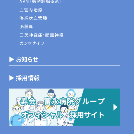
AVM（脳動静脈奇形）
血管内治療
海綿状血管腫
脳腫瘍
三叉神経痛・顔面神経
ガンマナイフ
▶ お知らせ
▶ 採用情報