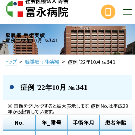
脳腫瘍 手術実績
341
症例 '22年10月
No.
341
トップ
>
脳腫瘍 手術実績
>
症例 '22年10月
No.
341
症例 '22年10月
No.
※ 画像をクリックすると拡大表示します。症例No.は平成29
年から起算しています。
No.
年_番号
手術年月
患者年齢