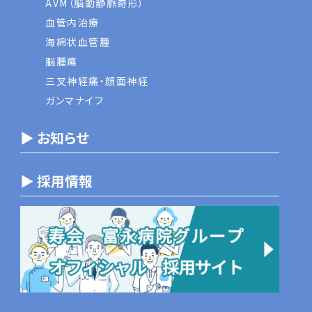
AVM（脳動静脈奇形）
血管内治療
海綿状血管腫
脳腫瘍
三叉神経痛・顔面神経
ガンマナイフ
▶ お知らせ
▶ 採用情報