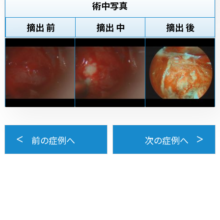
術中写真
摘出 前
摘出 中
摘出 後
前の症例へ
次の症例へ