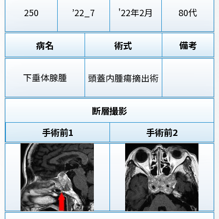
250
’22_7
'22年2月
80代
病名
術式
備考
下垂体腺腫
頭蓋内腫瘍摘出術
断層撮影
手術前
1
手術前2