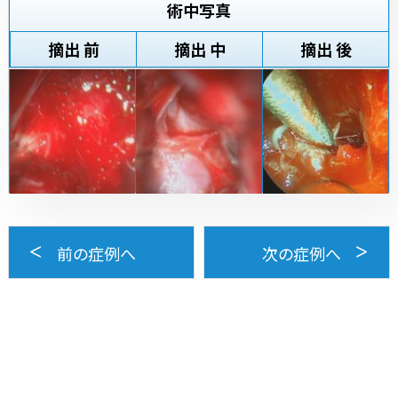
術中写真
摘出 前
摘出 中
摘出 後
前の症例へ
次の症例へ