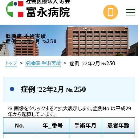
脳腫瘍 手術実績
250
症例 '22年2月
No.
250
トップ
>
脳腫瘍 手術実績
>
症例 '22年2月
No.
250
症例 '22年2月
No.
※ 画像をクリックすると拡大表示します。症例No.は平成29
年から起算しています。
No.
年_番号
手術年月
患者年齢