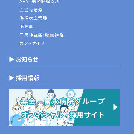
AVM（脳動静脈奇形）
血管内治療
海綿状血管腫
脳腫瘍
三叉神経痛・顔面神経
ガンマナイフ
▶ お知らせ
▶ 採用情報