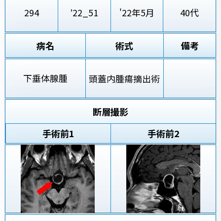
294
’22_51
'22年5月
40代
病名
術式
備考
下垂体腺腫
頭蓋内腫瘍摘出術
断層撮影
手術前
1
手術前2