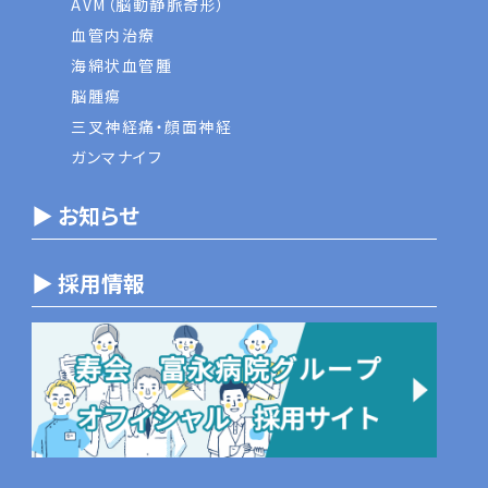
AVM（脳動静脈奇形）
血管内治療
海綿状血管腫
脳腫瘍
三叉神経痛・顔面神経
ガンマナイフ
▶ お知らせ
▶ 採用情報