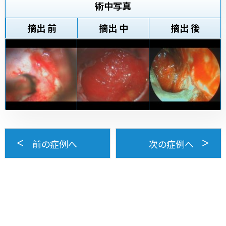
術中写真
摘出 前
摘出 中
摘出 後
前の症例へ
次の症例へ