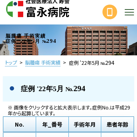
脳腫瘍 手術実績
294
症例 '22年5月
No.
294
トップ
>
脳腫瘍 手術実績
>
症例 '22年5月
No.
294
症例 '22年5月
No.
※ 画像をクリックすると拡大表示します。症例No.は平成29
年から起算しています。
No.
年_番号
手術年月
患者年齢