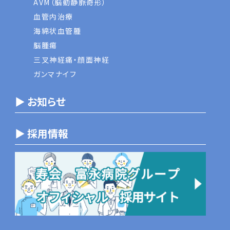
AVM（脳動静脈奇形）
血管内治療
海綿状血管腫
脳腫瘍
三叉神経痛・顔面神経
ガンマナイフ
▶ お知らせ
▶ 採用情報