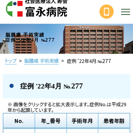
脳腫瘍 手術実績
277
症例 '22年4月
No.
277
トップ
>
脳腫瘍 手術実績
>
症例 '22年4月
No.
277
症例 '22年4月
No.
※ 画像をクリックすると拡大表示します。症例No.は平成29
年から起算しています。
No.
年_番号
手術年月
患者年齢