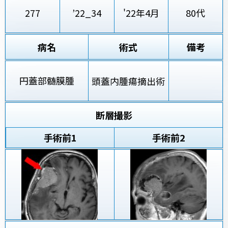
277
’22_34
'22年4月
80代
病名
術式
備考
円蓋部髄膜腫
頭蓋内腫瘍摘出術
断層撮影
手術前
1
手術前2