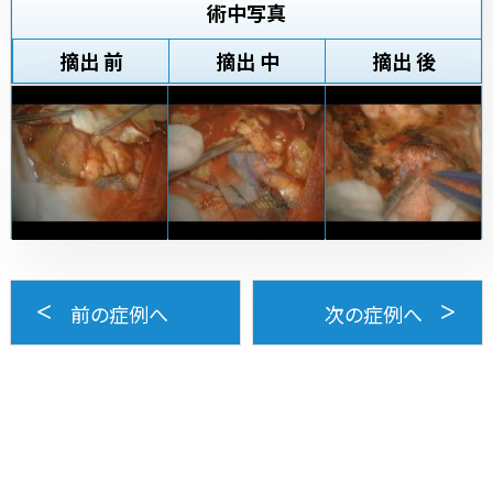
術中写真
摘出 前
摘出 中
摘出 後
前の症例へ
次の症例へ