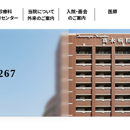
診療科
当院について
入院・面会
医師
療センター
のご案内
外来のご案内
267