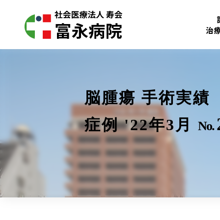
治
脳腫瘍 手術実績
症例 '22年3月
No.