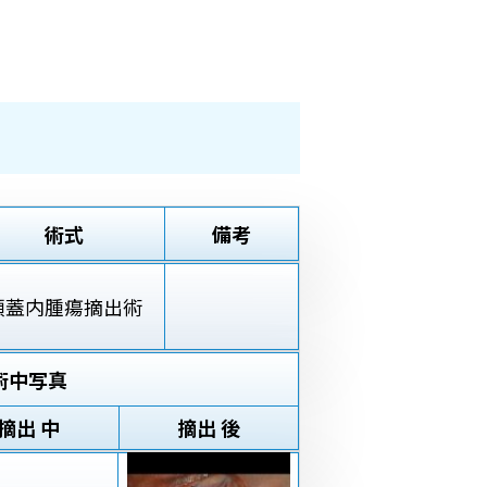
術式
備考
頭蓋内腫瘍摘出術
術中写真
摘出 中
摘出 後