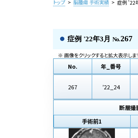
トップ
>
脳腫瘍 手術実績
>
症例 '2
267
症例 '22年3月
No.
※ 画像をクリックすると拡大表示します
No.
年_番号
267
’22_24
断層撮
手術前
1