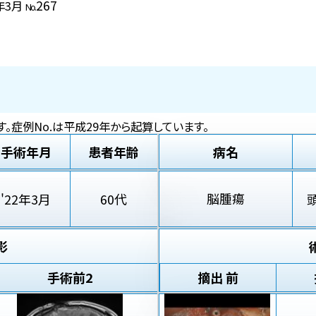
267
2年3月
No.
。症例No.は平成29年から起算しています。
手術年月
患者年齢
病名
脳腫瘍
'22年3月
60代
影
手術前2
摘出 前