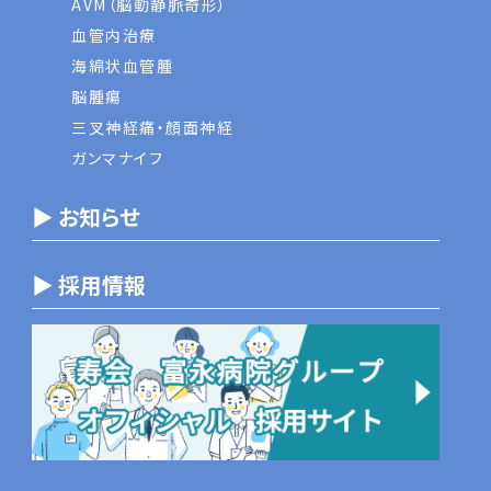
AVM（脳動静脈奇形）
血管内治療
海綿状血管腫
脳腫瘍
三叉神経痛・顔面神経
ガンマナイフ
▶ お知らせ
▶ 採用情報