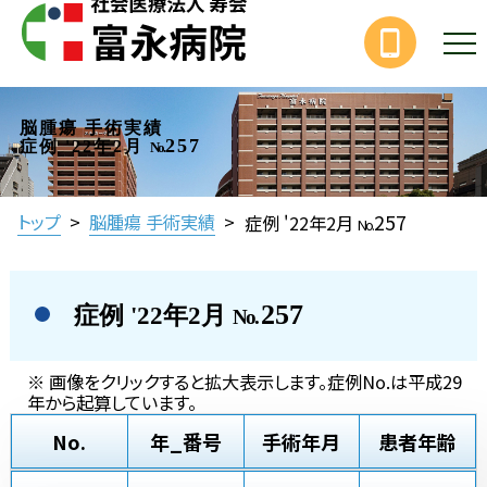
脳腫瘍 手術実績
257
症例 '22年2月
No.
257
トップ
>
脳腫瘍 手術実績
>
症例 '22年2月
No.
257
症例 '22年2月
No.
※ 画像をクリックすると拡大表示します。症例No.は平成29
年から起算しています。
No.
年_番号
手術年月
患者年齢