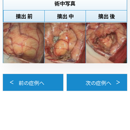
術中写真
摘出 前
摘出 中
摘出 後
前の症例へ
次の症例へ