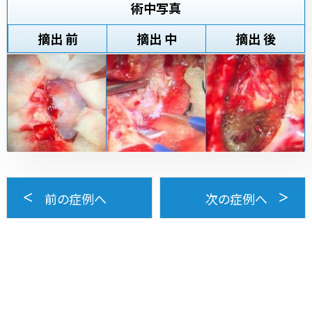
術中写真
摘出 前
摘出 中
摘出 後
前の症例へ
次の症例へ