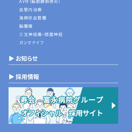
AVM（脳動静脈奇形）
血管内治療
海綿状血管腫
脳腫瘍
三叉神経痛・顔面神経
ガンマナイフ
▶ お知らせ
▶ 採用情報