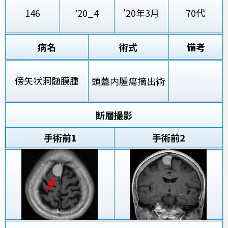
146
’20_4
'20年3月
70代
病名
術式
備考
傍矢状洞髄膜腫
頭蓋内腫瘍摘出術
断層撮影
手術前
1
手術前2