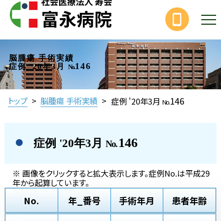
脳腫瘍 手術実績
146
症例 '20年3月
No.
146
トップ
>
脳腫瘍 手術実績
>
症例 '20年3月
No.
146
症例 '20年3月
No.
※ 画像をクリックすると拡大表示します。症例No.は平成29
年から起算しています。
No.
年_番号
手術年月
患者年齢