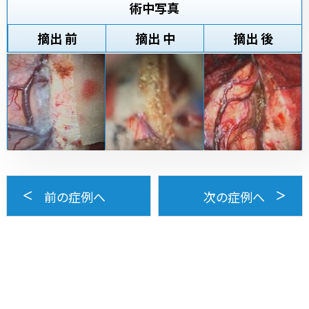
術中写真
摘出 前
摘出 中
摘出 後
前の症例へ
次の症例へ