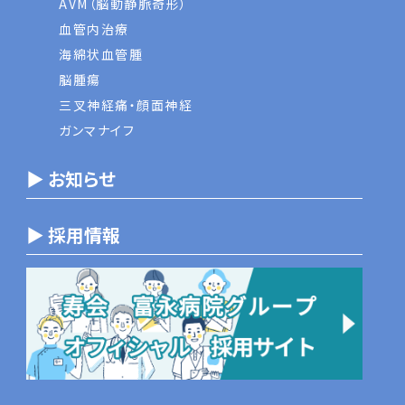
AVM（脳動静脈奇形）
血管内治療
海綿状血管腫
脳腫瘍
三叉神経痛・顔面神経
ガンマナイフ
▶ お知らせ
▶ 採用情報