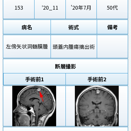
153
’20_11
'20年7月
50代
病名
術式
備考
左傍矢状洞髄膜腫
頭蓋内腫瘍摘出術
断層撮影
手術前
1
手術前2