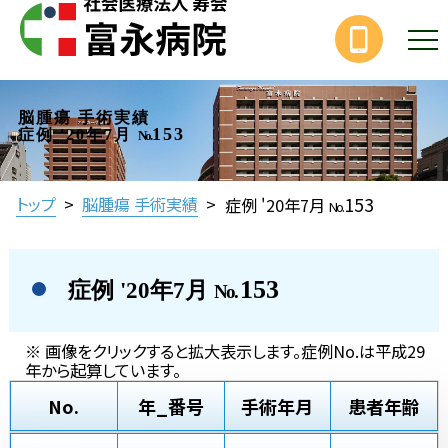
脳腫瘍 手術実績
153
症例 '20年7月
No.
153
トップ
>
脳腫瘍 手術実績
>
症例 '20年7月
No.
153
症例 '20年7月
No.
※ 画像をクリックすると拡大表示します。症例No.は平成29
年から起算しています。
No.
年_番号
手術年月
患者年齢