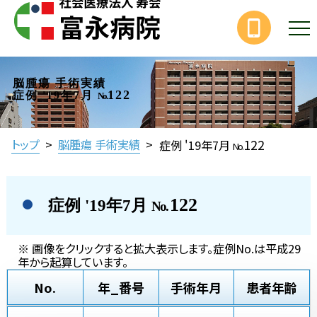
脳腫瘍 手術実績
122
症例 '19年7月
No.
122
トップ
>
脳腫瘍 手術実績
>
症例 '19年7月
No.
122
症例 '19年7月
No.
※ 画像をクリックすると拡大表示します。症例No.は平成29
年から起算しています。
No.
年_番号
手術年月
患者年齢