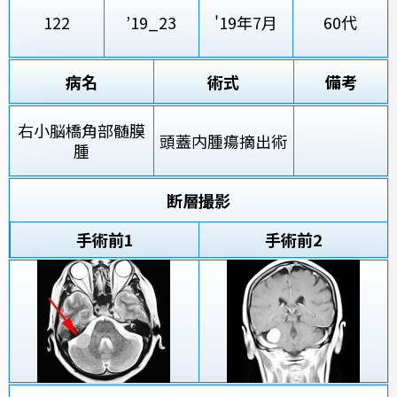
122
’19_23
'19年7月
60代
病名
術式
備考
右小脳橋角部髄膜
頭蓋内腫瘍摘出術
腫
断層撮影
手術前
1
手術前2