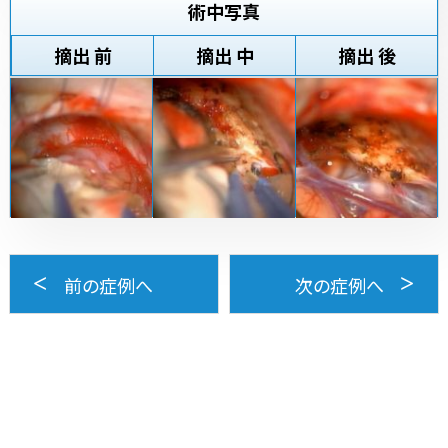
術中写真
摘出 前
摘出 中
摘出 後
前の症例へ
次の症例へ