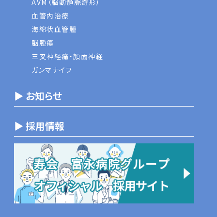
AVM（脳動静脈奇形）
血管内治療
海綿状血管腫
脳腫瘍
三叉神経痛・顔面神経
ガンマナイフ
▶ お知らせ
▶ 採用情報