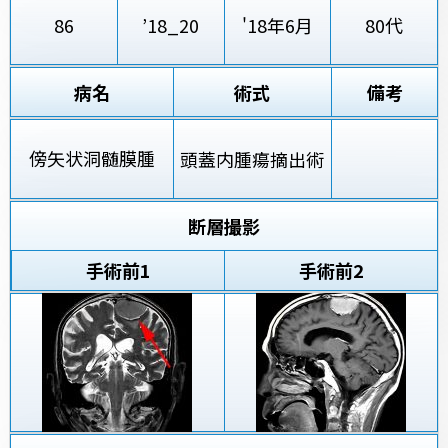
86
’18_20
'18年6月
80代
病名
術式
備考
傍矢状洞髄膜腫
頭蓋内腫瘍摘出術
断層撮影
手術前
1
手術前2