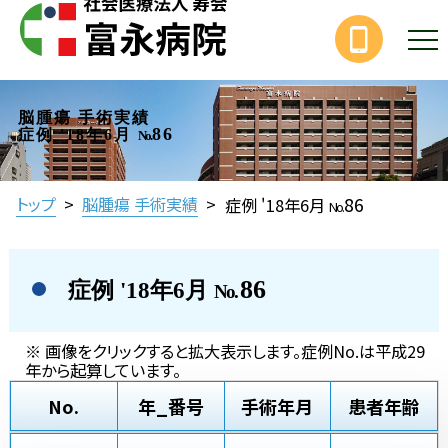
脳腫瘍 手術実績
86
症例 '18年6月
No.
86
トップ
>
脳腫瘍 手術実績
>
症例 '18年6月
No.
86
症例 '18年6月
No.
※ 画像をクリックすると拡大表示します。症例No.は平成29
年から起算しています。
No.
年_番号
手術年月
患者年齢