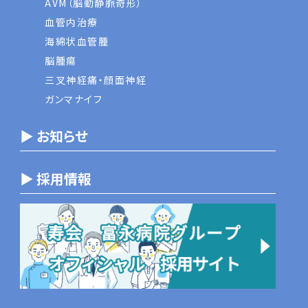
AVM（脳動静脈奇形）
血管内治療
海綿状血管腫
脳腫瘍
三叉神経痛・顔面神経
ガンマナイフ
▶ お知らせ
▶ 採用情報