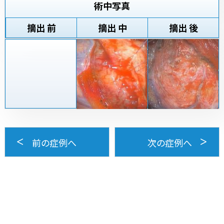
術中写真
摘出 前
摘出 中
摘出 後
前の症例へ
次の症例へ