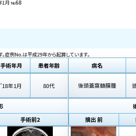
68
8年1月
No.
。症例No.は平成29年から起算しています。
手術年月
患者年齢
病名
後頭蓋窩髄膜腫
'18年1月
80代
影
手術前2
摘出 前