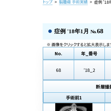
トップ
>
脳腫瘍 手術実績
>
症例 '1
68
症例 '18年1月
No.
※ 画像をクリックすると拡大表示します
No.
年_番号
68
’18_2
断層撮
手術前
1