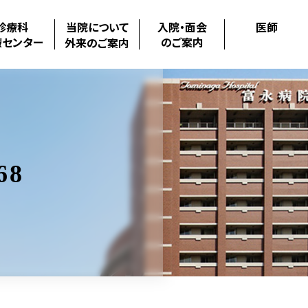
診療科
当院について
入院・面会
医師
療センター
のご案内
外来のご案内
68