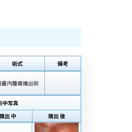
術式
備考
頭蓋内腫瘍摘出術
術中写真
摘出 中
摘出 後