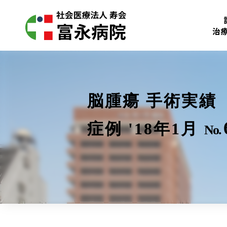
治
脳腫瘍 手術実績
症例 '18年1月
No.