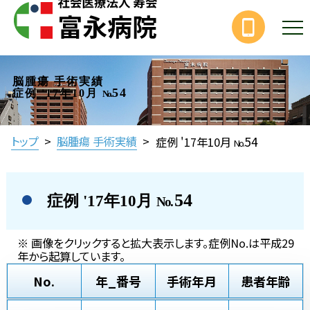
脳腫瘍 手術実績
54
症例 '17年10月
No.
54
トップ
>
脳腫瘍 手術実績
>
症例 '17年10月
No.
54
症例 '17年10月
No.
※ 画像をクリックすると拡大表示します。症例No.は平成29
年から起算しています。
No.
年_番号
手術年月
患者年齢