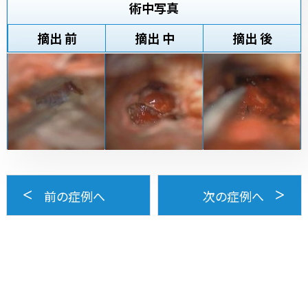
術中写真
摘出 前
摘出 中
摘出 後
前の症例へ
次の症例へ