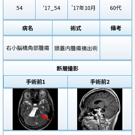
54
’17_54
'17年10月
60代
病名
術式
備考
右小脳橋角部腫瘍
頭蓋内腫瘍摘出術
断層撮影
手術前
1
手術前2