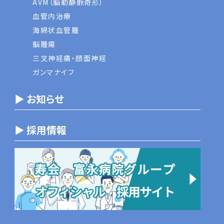
AVM（脳動静脈奇形）
血管内治療
海綿状血管腫
脳腫瘍
三叉神経痛・顔面神経
ガンマナイフ
▶ お知らせ
▶ 採用情報