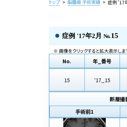
トップ
>
脳腫瘍 手術実績
>
症例 '1
15
症例 '17年2月
No.
※ 画像をクリックすると拡大表示します
No.
年_番号
15
’17_15
断層撮
手術前
1