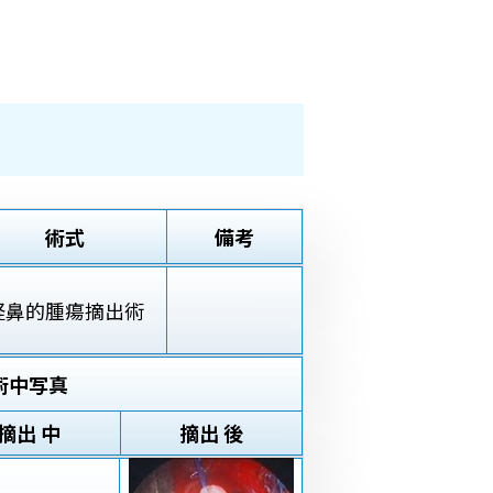
術式
備考
経鼻的腫瘍摘出術
術中写真
摘出 中
摘出 後