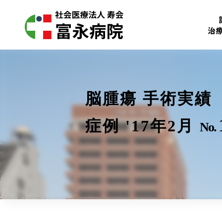
治
脳腫瘍 手術実績
症例 '17年2月
No.