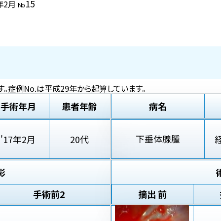
15
7年2月
No.
。症例No.は平成29年から起算しています。
手術年月
患者年齢
病名
下垂体腺腫
'17年2月
20代
影
手術前2
摘出 前