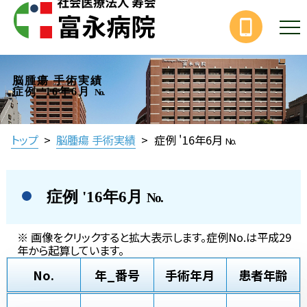
脳腫瘍 手術実績
症例 '16年6月
No.
トップ
>
脳腫瘍 手術実績
>
症例 '16年6月
No.
症例 '16年6月
No.
※ 画像をクリックすると拡大表示します。症例No.は平成29
年から起算しています。
No.
年_番号
手術年月
患者年齢