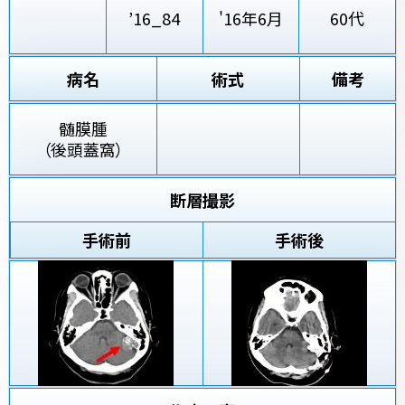
’16_84
'16年6月
60代
病名
術式
備考
髄膜腫
（後頭蓋窩）
断層撮影
手術前
手術後