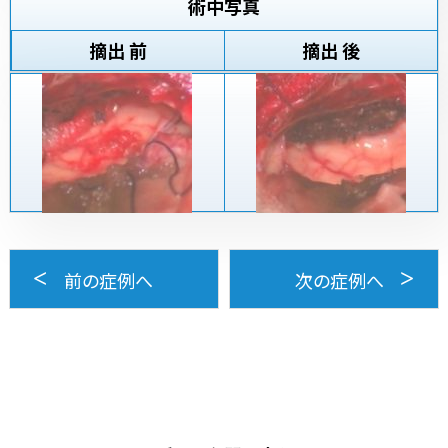
術中写真
摘出 前
摘出 後
前の症例へ
次の症例へ