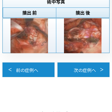
術中写真
摘出 前
摘出 後
前の症例へ
次の症例へ