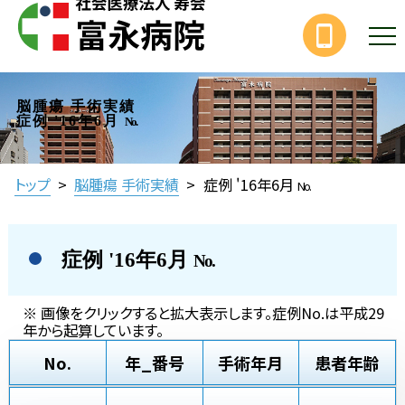
脳腫瘍 手術実績
症例 '16年6月
No.
トップ
>
脳腫瘍 手術実績
>
症例 '16年6月
No.
症例 '16年6月
No.
※ 画像をクリックすると拡大表示します。症例No.は平成29
年から起算しています。
No.
年_番号
手術年月
患者年齢