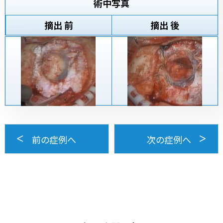
術中写真
摘出 前
摘出 後
前の症例へ
次の症例へ