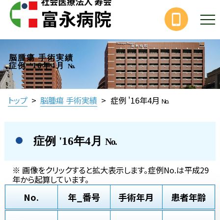
脳腫瘍 手術実績
症例 '16年4月
No.
トップ
>
脳腫瘍 手術実績
>
症例 '16年4月
No.
症例 '16年4月
No.
※ 画像をクリックすると拡大表示します。症例No.は平成29
年から起算しています。
No.
年_番号
手術年月
患者年齢