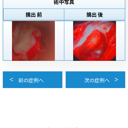
術中写真
摘出 前
摘出 後
前の症例へ
次の症例へ