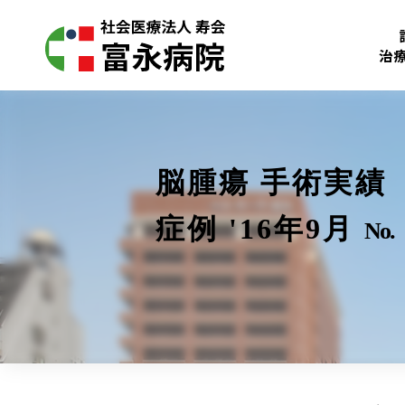
治
脳腫瘍 手術実績
症例 '16年9月
No.