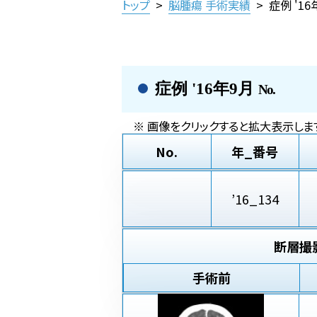
トップ
>
脳腫瘍 手術実績
>
症例 '1
症例 '16年9月
No.
※ 画像をクリックすると拡大表示します
No.
年_番号
’16_134
断層撮
手術前