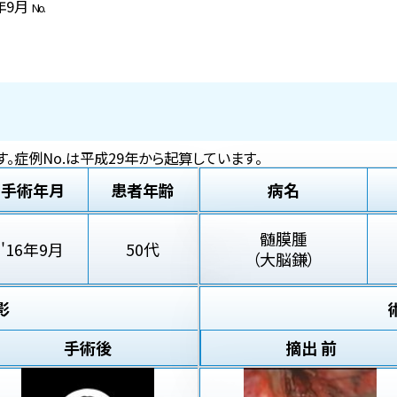
6年9月
No.
。症例No.は平成29年から起算しています。
手術年月
患者年齢
病名
髄膜腫
'16年9月
50代
（大脳鎌）
影
手術後
摘出 前