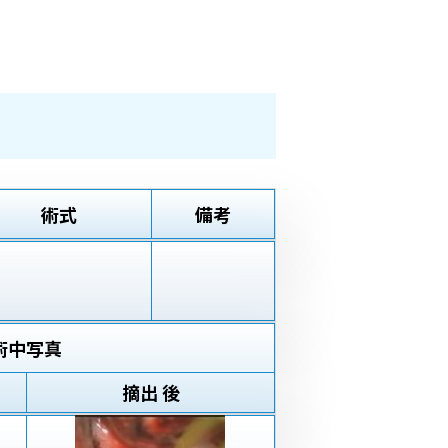
術式
備考
術中写真
摘出 後