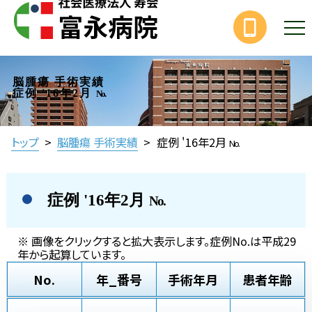
脳腫瘍 手術実績
症例 '16年2月
No.
トップ
>
脳腫瘍 手術実績
>
症例 '16年2月
No.
症例 '16年2月
No.
※ 画像をクリックすると拡大表示します。症例No.は平成29
年から起算しています。
No.
年_番号
手術年月
患者年齢