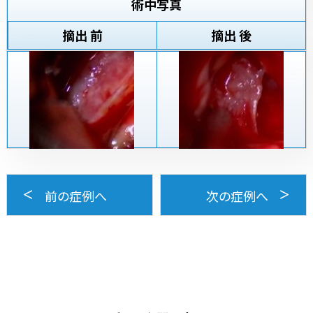
術中写真
摘出 前
摘出 後
前の症例へ
次の症例へ