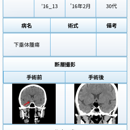
’16_13
'16年2月
30代
病名
術式
備考
下垂体腫瘍
断層撮影
手術前
手術後