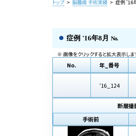
トップ
>
脳腫瘍 手術実績
>
症例 '1
症例 '16年8月
No.
※ 画像をクリックすると拡大表示します
No.
年_番号
’16_124
断層撮
手術前