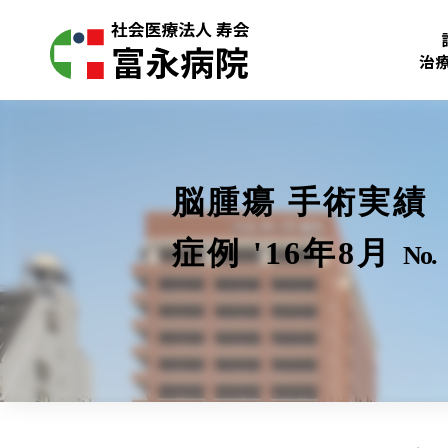
治
脳腫瘍 手術実績
症例 '16年8月
No.