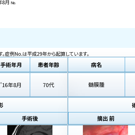
6年8月
No.
。症例No.は平成29年から起算しています。
手術年月
患者年齢
病名
髄膜腫
'16年8月
70代
影
手術後
摘出 前