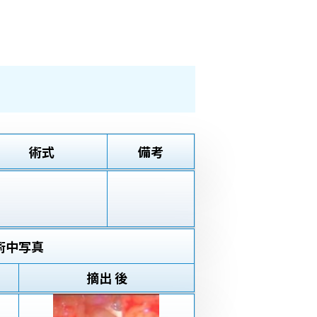
術式
備考
術中写真
摘出 後