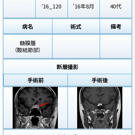
’16_120
'16年8月
40代
病名
術式
備考
髄膜腫
（鞍結節部）
断層撮影
手術前
手術後