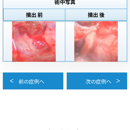
術中写真
摘出 前
摘出 後
前の症例へ
次の症例へ