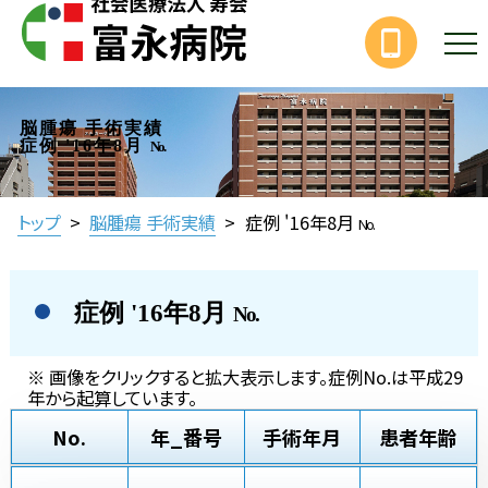
脳腫瘍 手術実績
症例 '16年8月
No.
トップ
>
脳腫瘍 手術実績
>
症例 '16年8月
No.
症例 '16年8月
No.
※ 画像をクリックすると拡大表示します。症例No.は平成29
年から起算しています。
No.
年_番号
手術年月
患者年齢