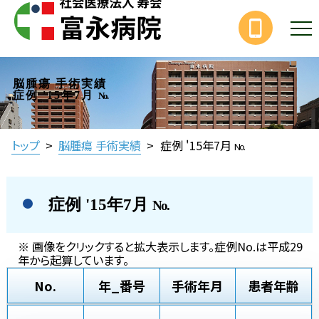
脳腫瘍 手術実績
症例 '15年7月
No.
トップ
>
脳腫瘍 手術実績
>
症例 '15年7月
No.
症例 '15年7月
No.
※ 画像をクリックすると拡大表示します。症例No.は平成29
年から起算しています。
No.
年_番号
手術年月
患者年齢