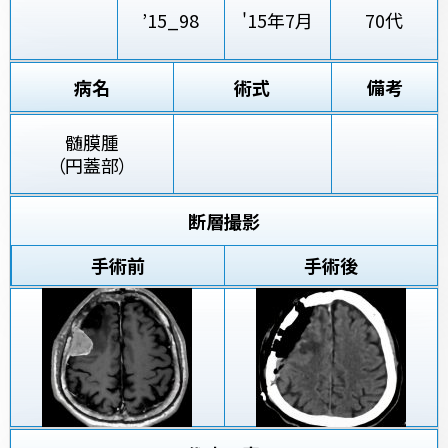
’15_98
'15年7月
70代
病名
術式
備考
髄膜腫
（円蓋部）
断層撮影
手術前
手術後