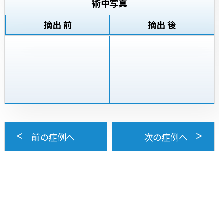
術中写真
摘出 前
摘出 後
前の症例へ
次の症例へ