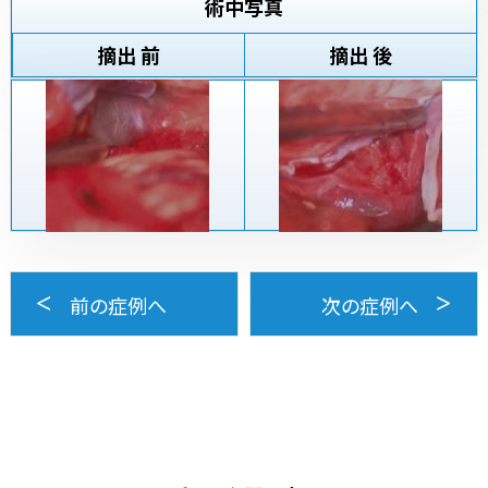
術中写真
摘出 前
摘出 後
前の症例へ
次の症例へ