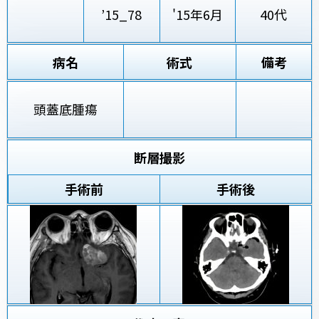
’15_78
'15年6月
40代
病名
術式
備考
頭蓋底腫瘍
断層撮影
手術前
手術後