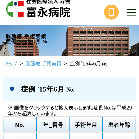
脳腫瘍 手術実績
症例 '15年6月
No.
トップ
>
脳腫瘍 手術実績
>
症例 '15年6月
No.
症例 '15年6月
No.
※ 画像をクリックすると拡大表示します。症例No.は平成29
年から起算しています。
No.
年_番号
手術年月
患者年齢