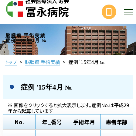
脳腫瘍 手術実績
症例 '15年4月
No.
トップ
>
脳腫瘍 手術実績
>
症例 '15年4月
No.
症例 '15年4月
No.
※ 画像をクリックすると拡大表示します。症例No.は平成29
年から起算しています。
No.
年_番号
手術年月
患者年齢