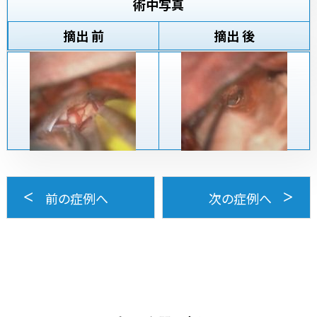
術中写真
摘出 前
摘出 後
前の症例へ
次の症例へ