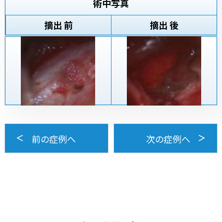
術中写真
摘出 前
摘出 後
前の症例へ
次の症例へ