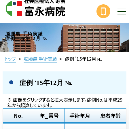
脳腫瘍 手術実績
症例 '15年12月
No.
トップ
>
脳腫瘍 手術実績
>
症例 '15年12月
No.
症例 '15年12月
No.
※ 画像をクリックすると拡大表示します。症例No.は平成29
年から起算しています。
No.
年_番号
手術年月
患者年齢