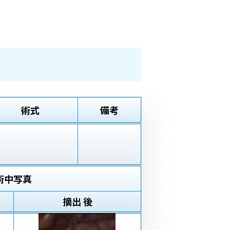
術式
備考
術中写真
摘出 後