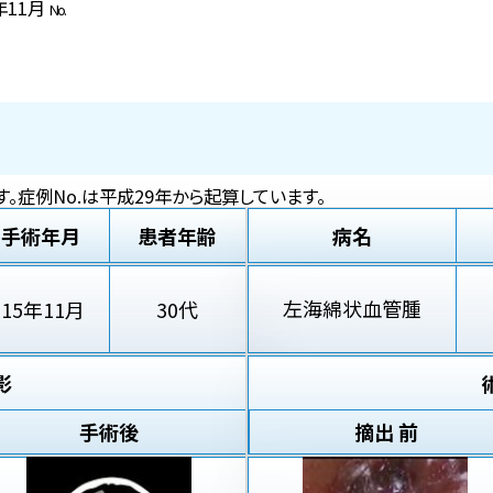
5年11月
No.
。症例No.は平成29年から起算しています。
手術年月
患者年齢
病名
左海綿状血管腫
'15年11月
30代
影
手術後
摘出 前