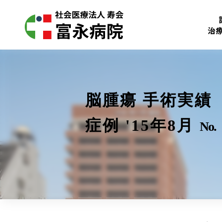
治
脳腫瘍 手術実績
症例 '15年8月
No.