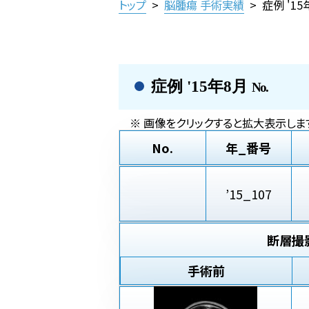
トップ
>
脳腫瘍 手術実績
>
症例 '1
症例 '15年8月
No.
※ 画像をクリックすると拡大表示します
No.
年_番号
’15_107
断層撮
手術前