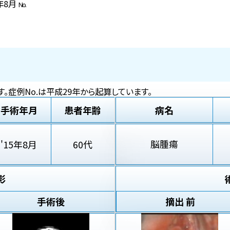
5年8月
No.
。症例No.は平成29年から起算しています。
手術年月
患者年齢
病名
脳腫瘍
'15年8月
60代
影
手術後
摘出 前