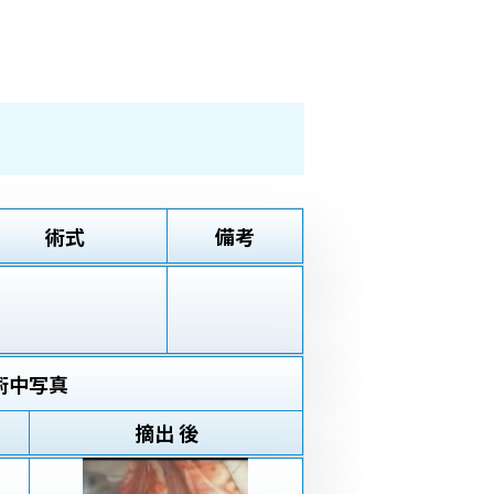
術式
備考
術中写真
摘出 後