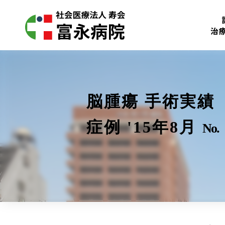
治
脳腫瘍 手術実績
症例 '15年8月
No.