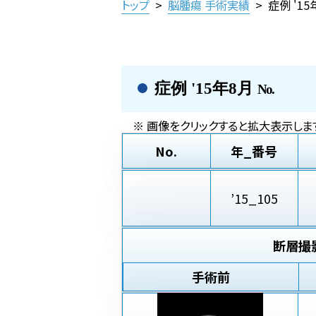
トップ
>
脳腫瘍 手術実績
>
症例 '1
症例 '15年8月
No.
※ 画像をクリックすると拡大表示します
No.
年_番号
’15_105
断層撮
手術前