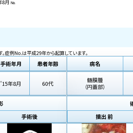
5年8月
No.
。症例No.は平成29年から起算しています。
手術年月
患者年齢
病名
髄膜腫
'15年8月
60代
（円蓋部）
影
手術後
摘出 前