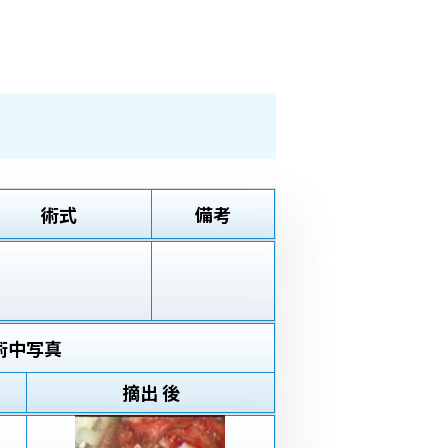
術式
備考
術中写真
摘出 後