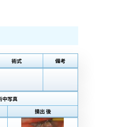
術式
備考
術中写真
摘出 後