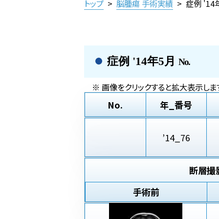
トップ
>
脳腫瘍 手術実績
>
症例 '1
症例 '14年5月
No.
※ 画像をクリックすると拡大表示します
No.
年_番号
’14_76
断層撮
手術前