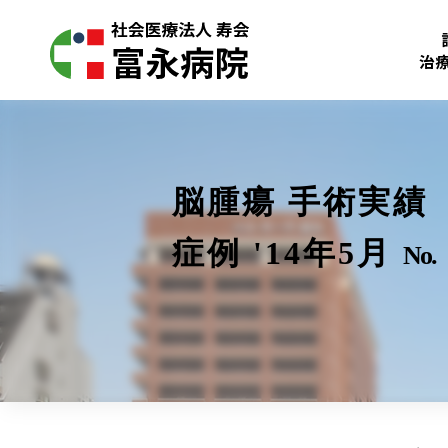
治
脳腫瘍 手術実績
症例 '14年5月
No.