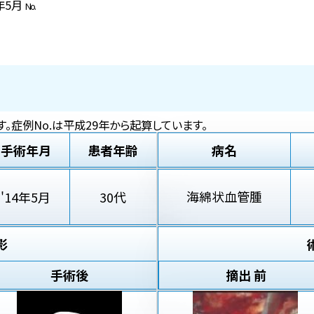
4年5月
No.
。症例No.は平成29年から起算しています。
手術年月
患者年齢
病名
海綿状血管腫
'14年5月
30代
影
手術後
摘出 前