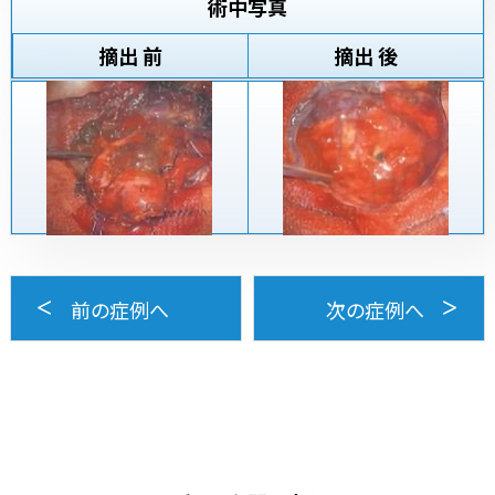
術中写真
摘出 前
摘出 後
前の症例へ
次の症例へ