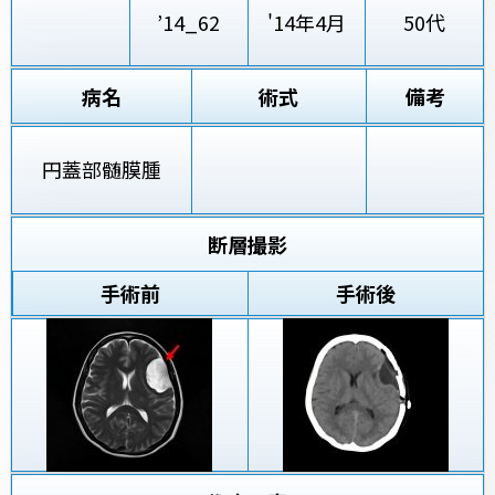
’14_62
'14年4月
50代
病名
術式
備考
円蓋部髄膜腫
断層撮影
手術前
手術後