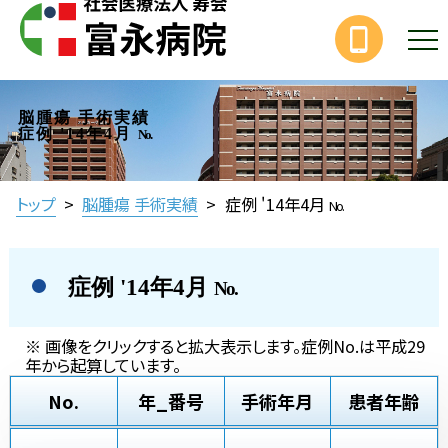
脳腫瘍 手術実績
症例 '14年4月
No.
トップ
>
脳腫瘍 手術実績
>
症例 '14年4月
No.
症例 '14年4月
No.
※ 画像をクリックすると拡大表示します。症例No.は平成29
年から起算しています。
No.
年_番号
手術年月
患者年齢