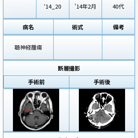
’14_20
'14年2月
40代
病名
術式
備考
聴神経腫瘍
断層撮影
手術前
手術後