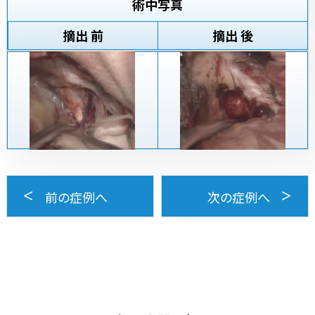
術中写真
摘出 前
摘出 後
前の症例へ
次の症例へ