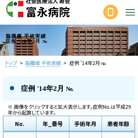
脳腫瘍 手術実績
症例 '14年2月
No.
トップ
>
脳腫瘍 手術実績
>
症例 '14年2月
No.
症例 '14年2月
No.
※ 画像をクリックすると拡大表示します。症例No.は平成29
年から起算しています。
No.
年_番号
手術年月
患者年齢