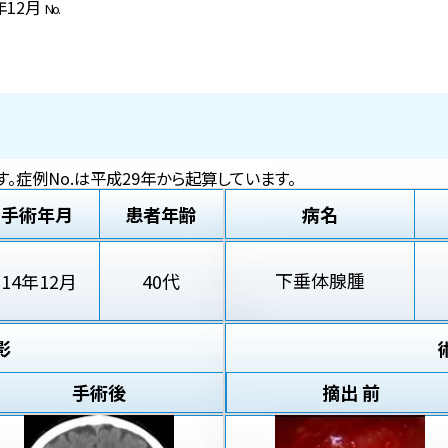
4年12月
No.
。症例No.は平成29年から起算しています。
手術年月
患者年齢
病名
下垂体腺腫
'14年12月
40代
影
手術後
摘出 前