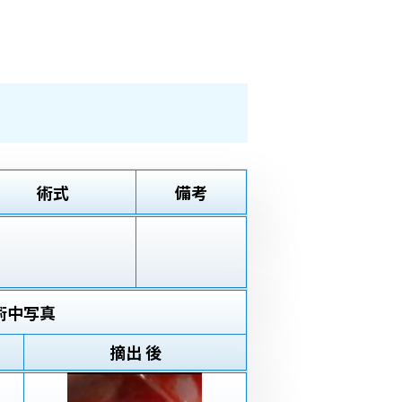
術式
備考
術中写真
摘出 後