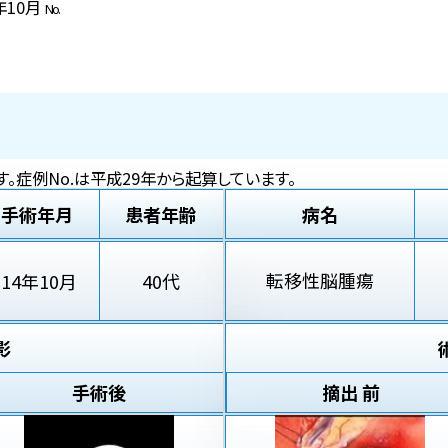
4年10月
No.
。症例No.は平成29年から起算しています。
手術年月
患者年齢
病名
転移性脳腫瘍
'14年10月
40代
影
手術後
摘出 前