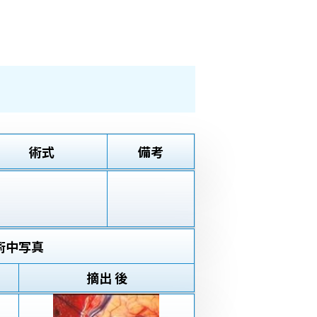
術式
備考
術中写真
摘出 後