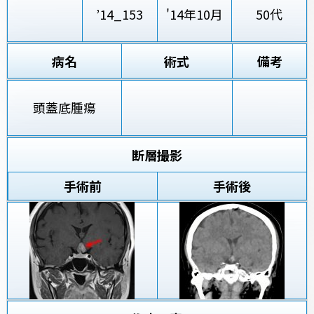
’14_153
'14年10月
50代
病名
術式
備考
頭蓋底腫瘍
断層撮影
手術前
手術後