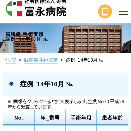
脳腫瘍 手術実績
症例 '14年10月
No.
トップ
>
脳腫瘍 手術実績
>
症例 '14年10月
No.
症例 '14年10月
No.
※ 画像をクリックすると拡大表示します。症例No.は平成29
年から起算しています。
No.
年_番号
手術年月
患者年齢