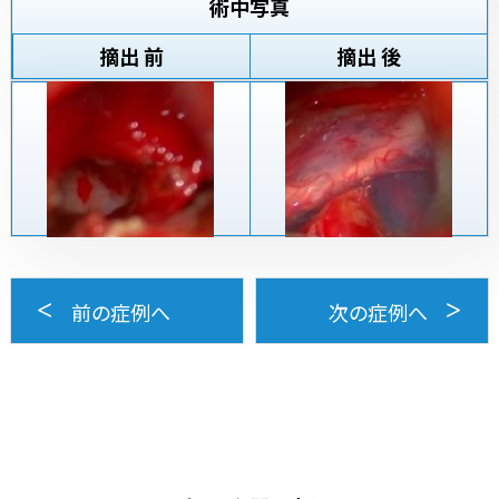
術中写真
摘出 前
摘出 後
前の症例へ
次の症例へ