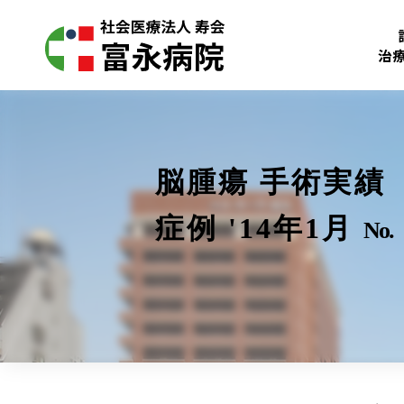
治
脳腫瘍 手術実績
症例 '14年1月
No.