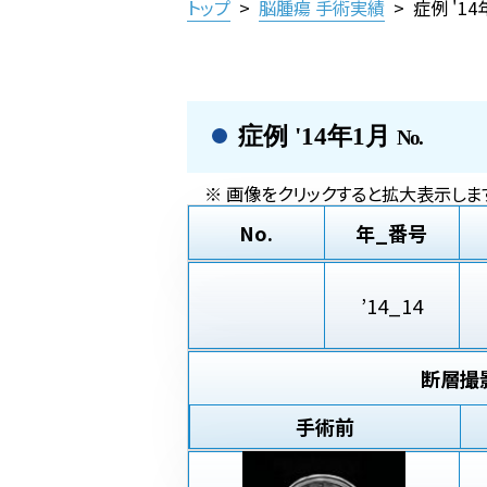
トップ
>
脳腫瘍 手術実績
>
症例 '1
症例 '14年1月
No.
※ 画像をクリックすると拡大表示します
No.
年_番号
’14_14
断層撮
手術前