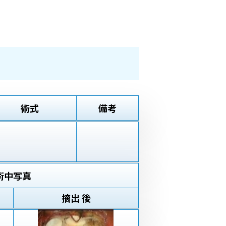
術式
備考
術中写真
摘出 後