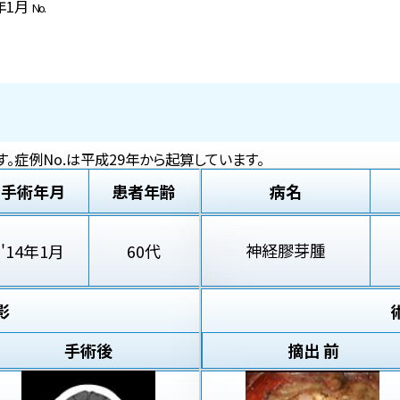
4年1月
No.
。症例No.は平成29年から起算しています。
手術年月
患者年齢
病名
神経膠芽腫
'14年1月
60代
影
手術後
摘出 前