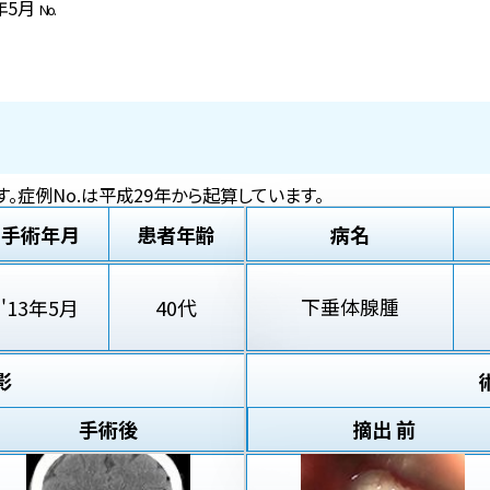
3年5月
No.
。症例No.は平成29年から起算しています。
手術年月
患者年齢
病名
下垂体腺腫
'13年5月
40代
影
手術後
摘出 前