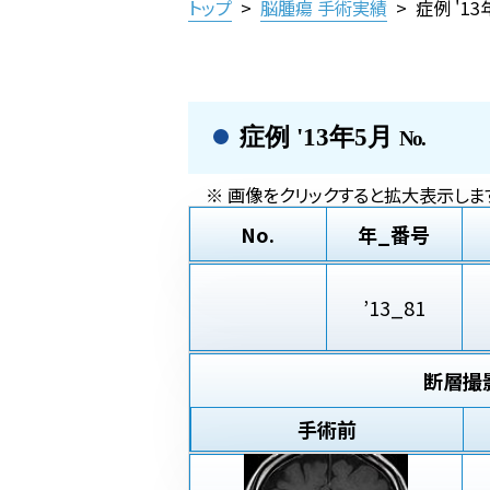
トップ
>
脳腫瘍 手術実績
>
症例 '1
症例 '13年5月
No.
※ 画像をクリックすると拡大表示します
No.
年_番号
’13_81
断層撮
手術前