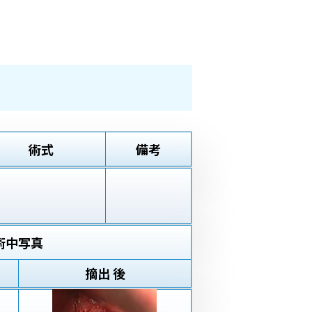
術式
備考
術中写真
摘出 後