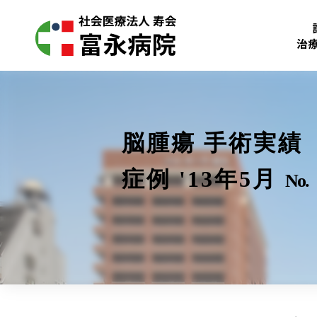
治
脳腫瘍 手術実績
症例 '13年5月
No.