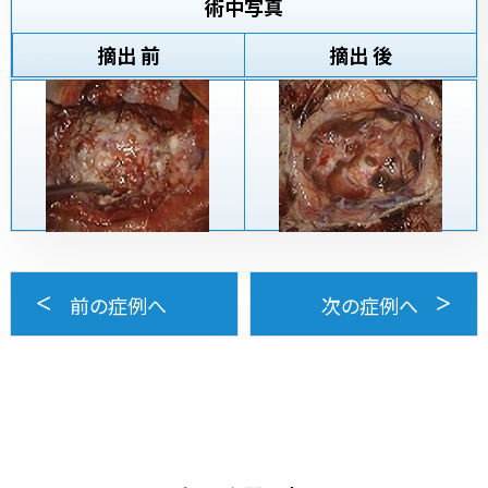
術中写真
摘出 前
摘出 後
前の症例へ
次の症例へ