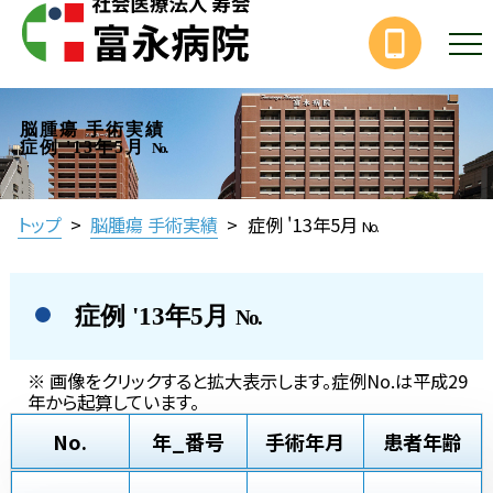
脳腫瘍 手術実績
症例 '13年5月
No.
トップ
>
脳腫瘍 手術実績
>
症例 '13年5月
No.
症例 '13年5月
No.
※ 画像をクリックすると拡大表示します。症例No.は平成29
年から起算しています。
No.
年_番号
手術年月
患者年齢