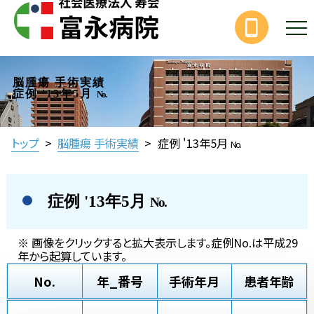
脳腫瘍 手術実績
症例 '13年5月
No.
トップ
>
脳腫瘍 手術実績
>
症例 '13年5月
No.
症例 '13年5月
No.
※ 画像をクリックすると拡大表示します。症例No.は平成29
年から起算しています。
No.
年_番号
手術年月
患者年齢