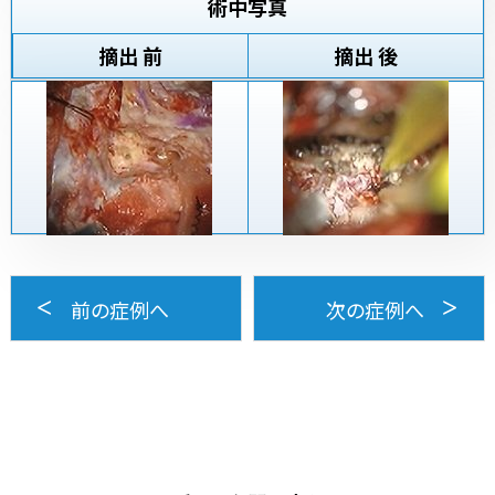
術中写真
摘出 前
摘出 後
前の症例へ
次の症例へ