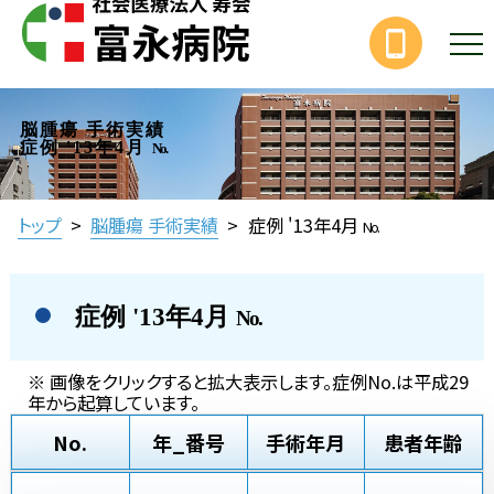
脳腫瘍 手術実績
症例 '13年4月
No.
トップ
>
脳腫瘍 手術実績
>
症例 '13年4月
No.
症例 '13年4月
No.
※ 画像をクリックすると拡大表示します。症例No.は平成29
年から起算しています。
No.
年_番号
手術年月
患者年齢