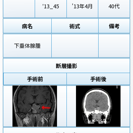
’13_45
'13年4月
40代
病名
術式
備考
下垂体腺腫
断層撮影
手術前
手術後