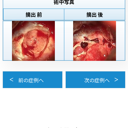
術中写真
摘出 前
摘出 後
前の症例へ
次の症例へ