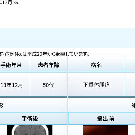
3年12月
No.
。症例No.は平成29年から起算しています。
手術年月
患者年齢
病名
下垂体腫瘍
'13年12月
50代
影
手術後
摘出 前