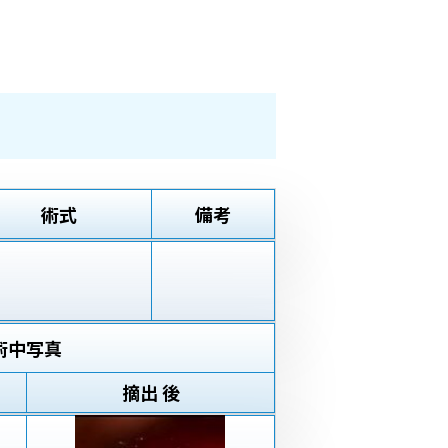
術式
備考
術中写真
摘出 後