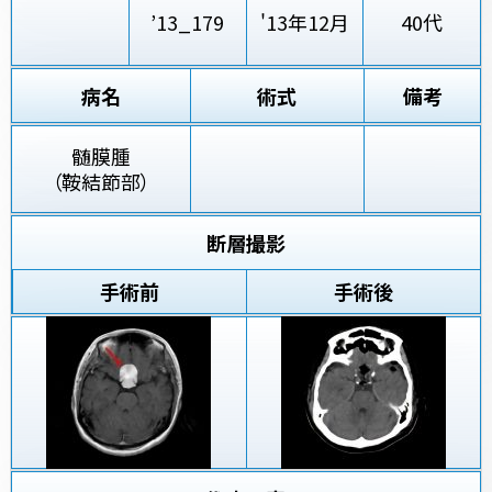
’13_179
'13年12月
40代
病名
術式
備考
髄膜腫
（鞍結節部）
断層撮影
手術前
手術後