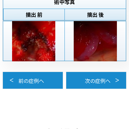
術中写真
摘出 前
摘出 後
前の症例へ
次の症例へ