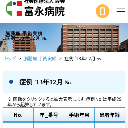
脳腫瘍 手術実績
症例 '13年12月
No.
トップ
>
脳腫瘍 手術実績
>
症例 '13年12月
No.
症例 '13年12月
No.
※ 画像をクリックすると拡大表示します。症例No.は平成29
年から起算しています。
No.
年_番号
手術年月
患者年齢