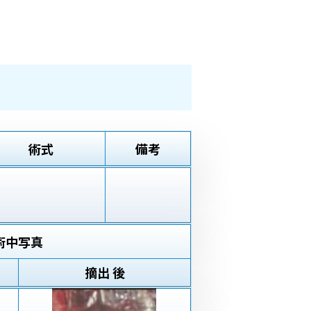
術式
備考
術中写真
摘出 後