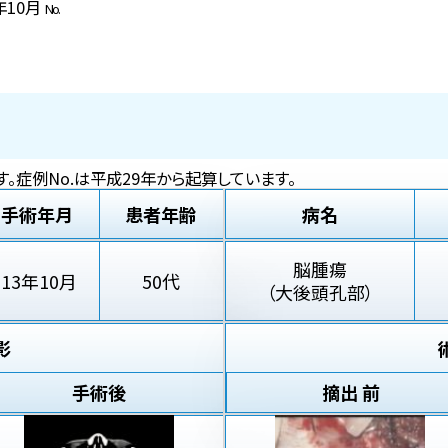
3年10月
No.
。症例No.は平成29年から起算しています。
手術年月
患者年齢
病名
脳腫瘍
'13年10月
50代
（大後頭孔部）
影
手術後
摘出 前