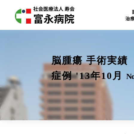
治
脳腫瘍 手術実績
症例 '13年10月
No