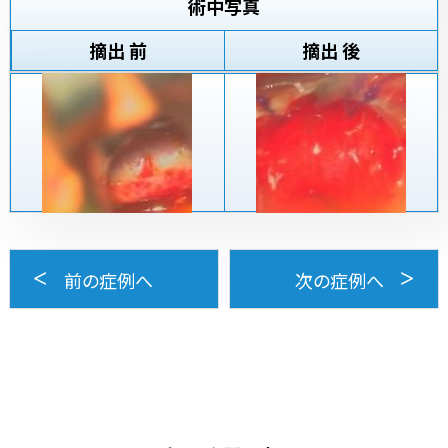
術中写真
摘出 前
摘出 後
前の症例へ
次の症例へ