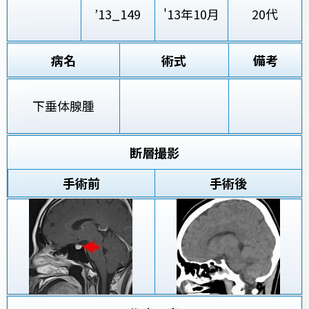
’13_149
'13年10月
20代
病名
術式
備考
下垂体腺腫
断層撮影
手術前
手術後