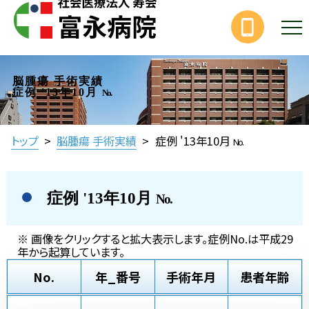
脳腫瘍 手術実績
症例 '13年10月
No.
トップ
>
脳腫瘍 手術実績
>
症例 '13年10月
No.
症例 '13年10月
No.
※ 画像をクリックすると拡大表示します。症例No.は平成29
年から起算しています。
No.
年_番号
手術年月
患者年齢