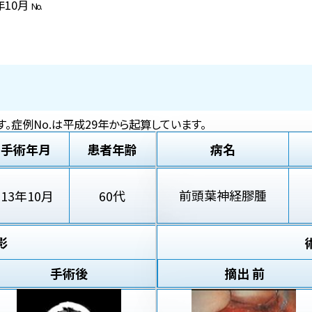
3年10月
No.
。症例No.は平成29年から起算しています。
手術年月
患者年齢
病名
前頭葉神経膠腫
'13年10月
60代
影
手術後
摘出 前