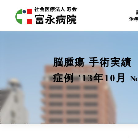
治
脳腫瘍 手術実績
症例 '13年10月
No