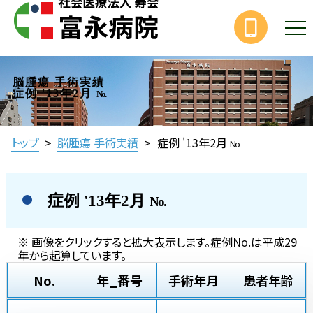
脳腫瘍 手術実績
症例 '13年2月
No.
トップ
>
脳腫瘍 手術実績
>
症例 '13年2月
No.
症例 '13年2月
No.
※ 画像をクリックすると拡大表示します。症例No.は平成29
年から起算しています。
No.
年_番号
手術年月
患者年齢