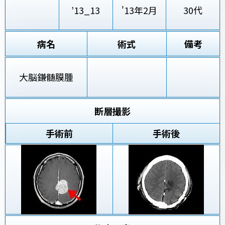
’13_13
'13年2月
30代
病名
術式
備考
大脳鎌髄膜腫
断層撮影
手術前
手術後