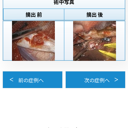
術中写真
摘出 前
摘出 後
前の症例へ
次の症例へ