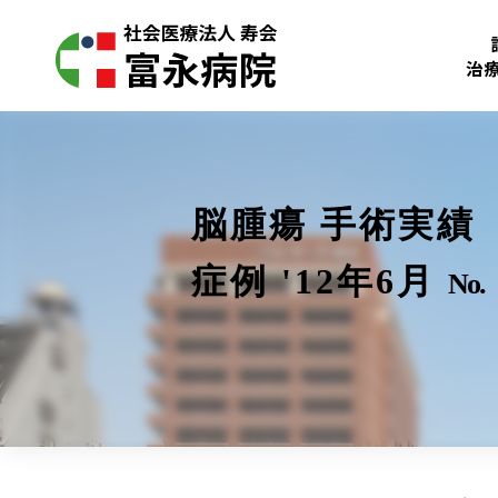
治
脳腫瘍 手術実績
症例 '12年6月
No.