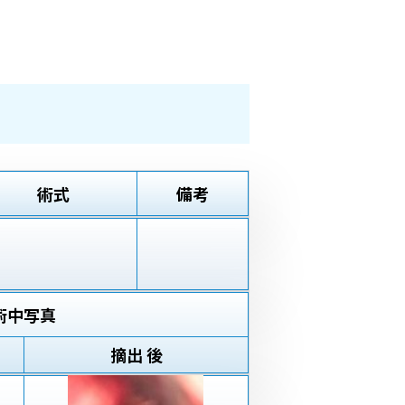
術式
備考
術中写真
摘出 後