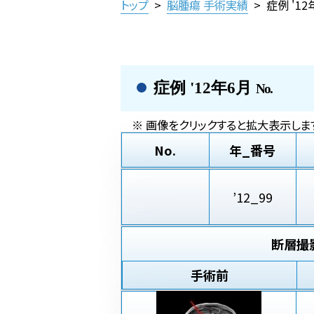
トップ
>
脳腫瘍 手術実績
>
症例 '1
症例 '12年6月
No.
※ 画像をクリックすると拡大表示します
No.
年_番号
’12_99
断層撮
手術前