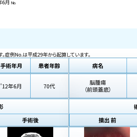
2年6月
No.
。症例No.は平成29年から起算しています。
手術年月
患者年齢
病名
脳腫瘍
'12年6月
70代
（前頭蓋底）
影
手術後
摘出 前